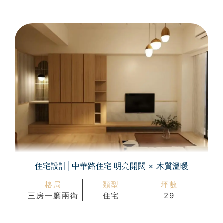
住宅設計│中華路住宅 明亮開闊 × 木質溫暖
格局
類型
坪數
三房一廳兩衛
住宅
29