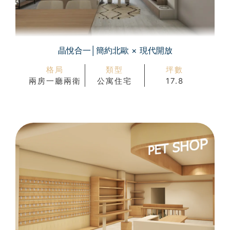
晶悅合一│簡約北歐 × 現代開放
格局
類型
坪數
兩房一廳兩衛
公寓住宅
17.8