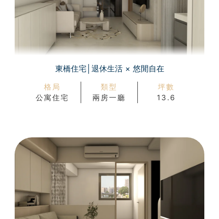
東橋住宅│退休生活 × 悠閒自在
格局
類型
坪數
公寓住宅
兩房一廳
13.6