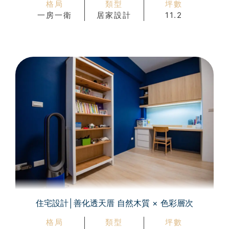
格局
類型
坪數
一房一衛
居家設計
11.2
住宅設計│善化透天厝 自然木質 × 色彩層次
格局
類型
坪數