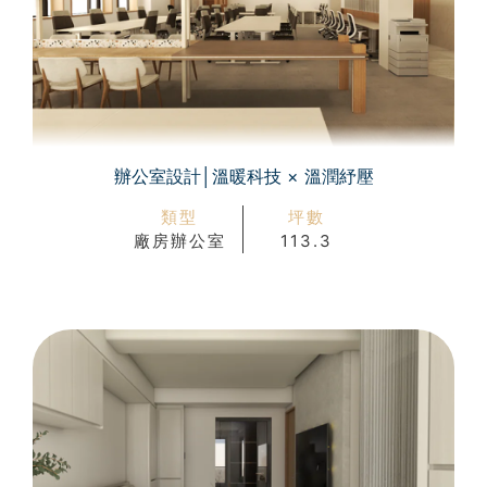
辦公室設計│溫暖科技 × 溫潤紓壓
類型
坪數
廠房辦公室
113.3