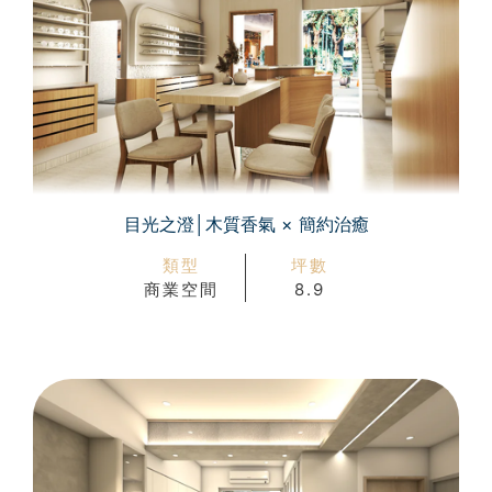
目光之澄│木質香氣 × 簡約治癒
類型
坪數
商業空間
8.9