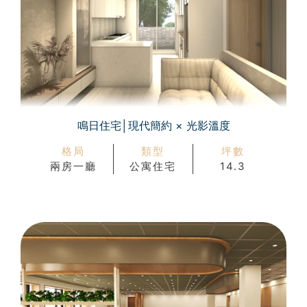
鳴日住宅│現代簡約 × 光影溫度
格局
類型
坪數
兩房一廳
公寓住宅
14.3