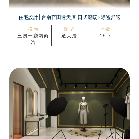
住宅設計│台南官田透天厝 日式溫暖×靜謐舒適
格局
類型
坪數
三房一廳兩衛
透天厝
19.7
浴