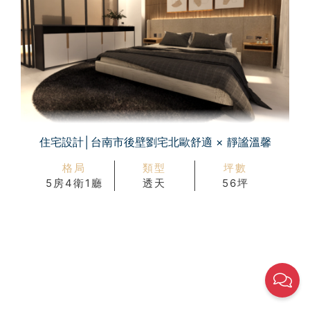
住宅設計│台南市後壁劉宅北歐舒適 × 靜謐溫馨
格局
類型
坪數
5房4衛1廳
透天
56坪