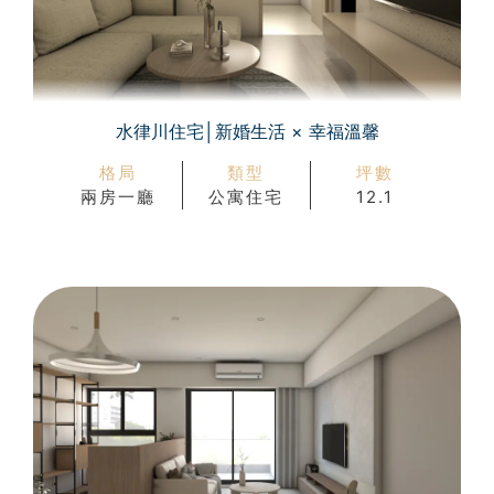
水律川住宅│新婚生活 × 幸福溫馨
格局
類型
坪數
兩房一廳
公寓住宅
12.1