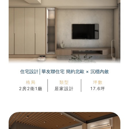
住宅設計│華友聯住宅 簡約北歐 × 沉穩內斂
格局
類型
坪數
2房2衛1廳
居家設計
17.6坪