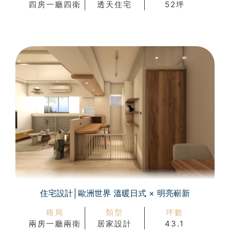
四房一廳四衛
透天住宅
52坪
住宅設計│歐洲世界 溫暖日式 × 明亮嶄新
格局
類型
坪數
兩房一廳兩衛
居家設計
43.1