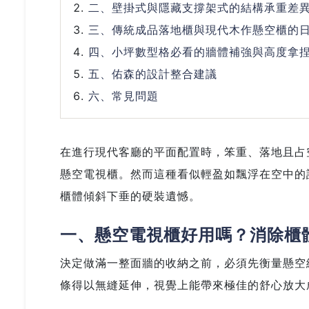
二、壁掛式與隱藏支撐架式的結構承重差
三、傳統成品落地櫃與現代木作懸空櫃的
四、小坪數型格必看的牆體補強與高度拿
五、佑森的設計整合建議
六、常見問題
在進行現代客廳的平面配置時，笨重、落地且占
懸空電視櫃。然而這種看似輕盈如飄浮在空中的
櫃體傾斜下垂的硬裝遺憾。
一、懸空電視櫃好用嗎？消除櫃
決定做滿一整面牆的收納之前，必須先衡量懸空
條得以無縫延伸，視覺上能帶來極佳的舒心放大