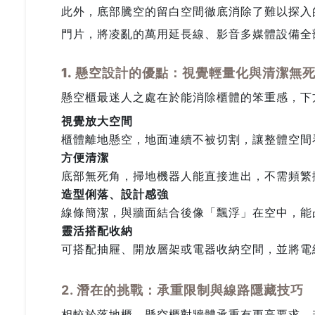
此外，底部騰空的留白空間徹底消除了難以探入
門片，將凌亂的萬用延長線、影音多媒體設備全
1. 懸空設計的優點：視覺輕量化與清潔無
懸空櫃最迷人之處在於能消除櫃體的笨重感，下
視覺放大空間
櫃體離地懸空，地面連續不被切割，讓整體空間
方便清潔
底部無死角，掃地機器人能直接進出，不需頻繁
造型俐落、設計感強
線條簡潔，與牆面結合後像「飄浮」在空中，能
靈活搭配收納
可搭配抽屜、開放層架或電器收納空間，並將電
2. 潛在的挑戰：承重限制與線路隱藏技巧
相較於落地櫃，懸空櫃對牆體承重有更高要求。