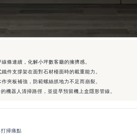
坪線條連續，化解小坪數客廳的擁擠感。
式鐵件支撐架在面對石材檯面時的載重能力。
木作夾板補強，防範螺絲抓地力不足而崩裂。
 公分的機器人清掃路徑，並提早預留機上盒隱形管線。
與打掃痛點