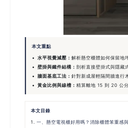
本文重點
水平視覺減壓：
解析懸空櫃體如何保留地
壁掛與鐵件結構：
剖析直接壁掛式與隱藏
牆面基底工法：
針對新成屋輕隔間牆進行
黃金比例與線槽：
精算離地 15 到 20
本文目錄
一、懸空電視櫃好用嗎？消除櫃體笨重感